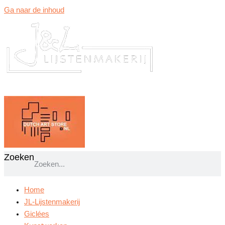
Ga naar de inhoud
Zoeken
Home
JL-Lijstenmakerij
Giclées