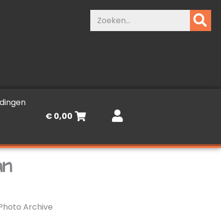
Zoeken
dingen
€
0,00
an
Photo Archive