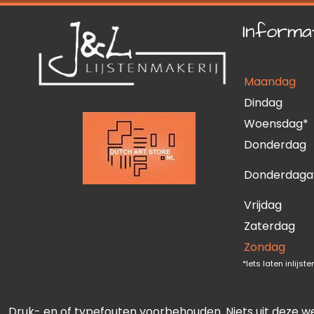
Informa
Maandag
Dindag
Woensdag*
Donderdag
Donderdaga
Vrijdag
Zaterdag
Zondag
*Iets laten inlijs
Druk- en of typefouten voorbehouden. Niets uit deze w