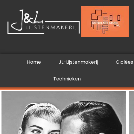
Ga
naar
de
inhoud
Home
JL-Lijstenmakerij
Giclées
Technieken