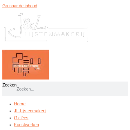
Ga naar de inhoud
Zoeken
Home
JL-Lijstenmakerij
Giclées
Kunstwerken