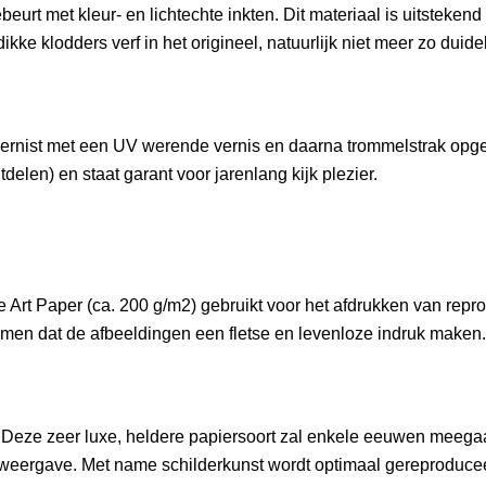
rt met kleur- en lichtechte inkten. Dit materiaal is uitstekend 
kke klodders verf in het origineel, natuurlijk niet meer zo duideli
gevernist met een UV werende vernis en daarna trommelstrak 
delen) en staat garant voor jarenlang kijk plezier.
rt Paper (ca. 200 g/m2) gebruikt voor het afdrukken van reprodu
men dat de afbeeldingen een fletse en levenloze indruk maken.
Deze zeer luxe, heldere papiersoort zal enkele eeuwen meegaan.
eurweergave. Met name schilderkunst wordt optimaal gereproduce