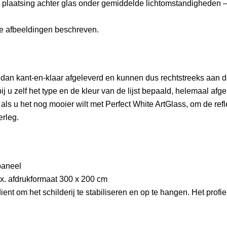
bij plaatsing achter glas onder gemiddelde lichtomstandigheden 
 de afbeeldingen beschreven.
 dan kant-en-klaar afgeleverd en kunnen dus rechtstreeks aan d
bij u zelf het type en de kleur van de lijst bepaald, helemaal afg
als u het nog mooier wilt met Perfect White ArtGlass, om de refle
erleg.
paneel
max. afdrukformaat 300 x 200 cm
 dient om het schilderij te stabiliseren en op te hangen. Het pro