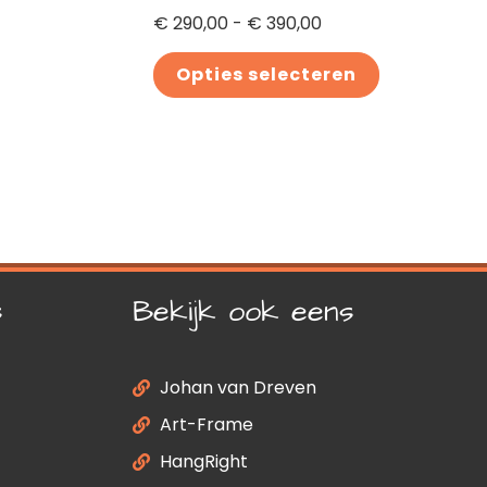
€
290,00
-
€
390,00
Opties selecteren
s
Bekijk ook eens
Johan van Dreven
Art-Frame
HangRight