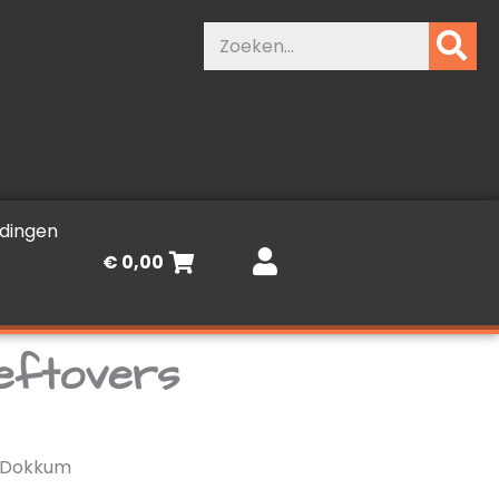
Zoeken
dingen
€
0,00
leftovers
n Dokkum
Prijsklasse: