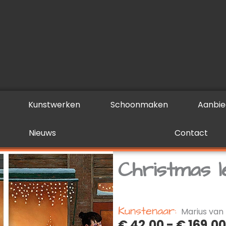
Kunstwerken
Schoonmaken
Aanbie
Nieuws
Contact
Christmas 
Kunstenaar:
Marius va
€
42,00
-
€
169,00