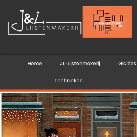
Ga
naar
de
inhoud
Home
JL-Lijstenmakerij
Giclées
Technieken