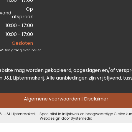
11:00 - 17:00
Op
vond
afspraak
10:00 - 17:00
10:00 - 17:00
Gesloten
ten? Dan graag even bellen
ebsite mag worden gekopieerd, opgeslagen en/of verspreid
 J&L Lijstenmakerij.
Alle aanbiedingen zijn vrijblijvend, tu
Algemene voorwaarden
|
Disclaimer
 | J&L Lijstenmakerij - Specialist in inlijstwerk en hoogwaardige Giclée ku
Webdesign door
Systemedic