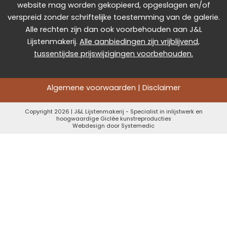
website mag worden gekopieerd, opgeslagen en/of
verspreid zonder schriftelijke toestemming van de galerie.
Alle rechten zijn dan ook voorbehouden aan J&L
Lijstenmakerij.
Alle aanbiedingen zijn vrijblijvend,
tussentijdse prijswijzigingen voorbehouden.
Algemene voorwaarden
|
Disclaimer
Copyright 2026 | J&L Lijstenmakerij - Specialist in inlijstwerk en
hoogwaardige Giclée kunstreproducties
Webdesign door
Systemedic
Gewijzigde openingstijden !!
J&L is een kleine zelfstandige en toe aan
vakantie.
Wij waarderen het enorm dat u voor