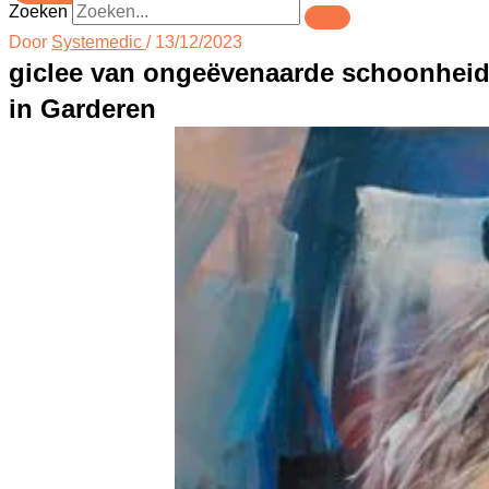
Zoeken
Door
Systemedic
/
13/12/2023
giclee van ongeëvenaarde schoonhei
in Garderen