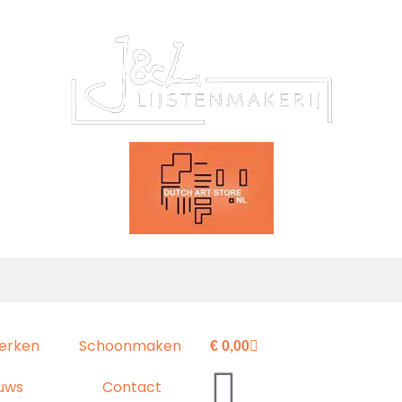
erken
Schoonmaken
€
0,00
uws
Contact