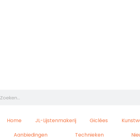
Ga
naar
de
inhoud
Zoeken
Home
JL-Lijstenmakerij
Giclées
Kunstw
Aanbiedingen
Technieken
Nie