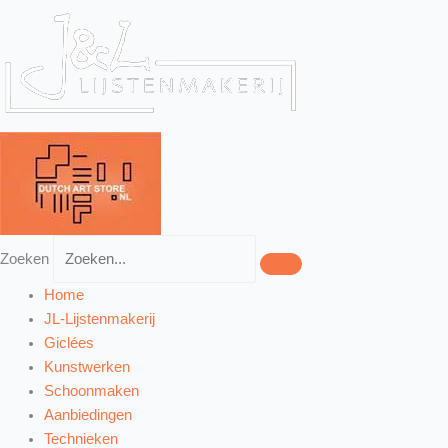
Ga
Zoek
naar
naar:
de
inhoud
Zoeken
Home
JL-Lijstenmakerij
Giclées
Kunstwerken
Schoonmaken
Aanbiedingen
Technieken