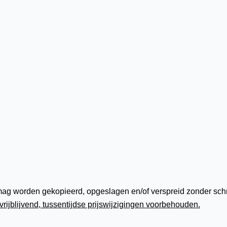
ag worden gekopieerd, opgeslagen en/of verspreid zonder schrif
vrijblijvend, tussentijdse prijswijzigingen voorbehouden.