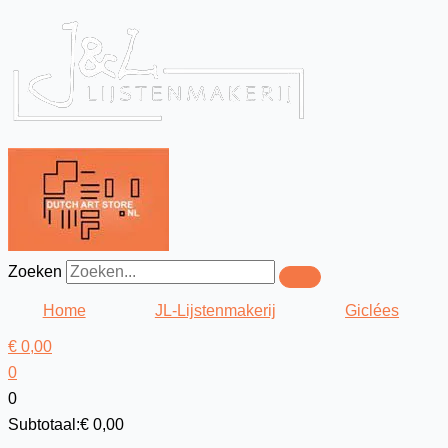
Ga
Zoek
naar
naar:
de
inhoud
Zoeken
Home
JL-Lijstenmakerij
Giclées
€
0,00
0
0
Subtotaal:
€
0,00