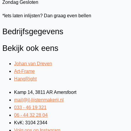
Zondag
Gesloten
*Iets laten inlijsten? Dan graag even bellen
Bedrijfsgegevens
Bekijk ook eens
Johan van Dreven
Art-Frame
HangRight
Kamp 14, 3811 AR Amersfoort
mail@jl-lijstenmakerij.nl
033 - 46 19 321
06 - 44 32 28 04
KvK: 3104 2344
Volg ons op Instagram