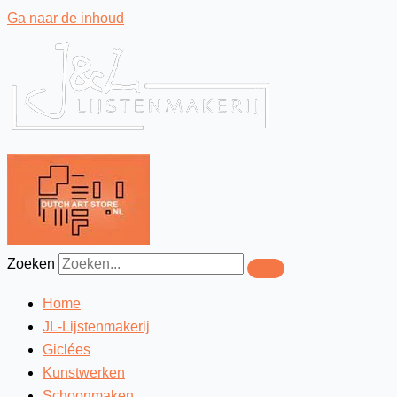
Ga naar de inhoud
Zoeken
Home
JL-Lijstenmakerij
Giclées
Kunstwerken
Schoonmaken