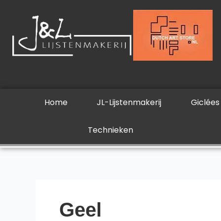
Ga
Zoek
naar
naar:
de
inhoud
Home
JL-Lijstenmakerij
Giclées
Technieken
Geel