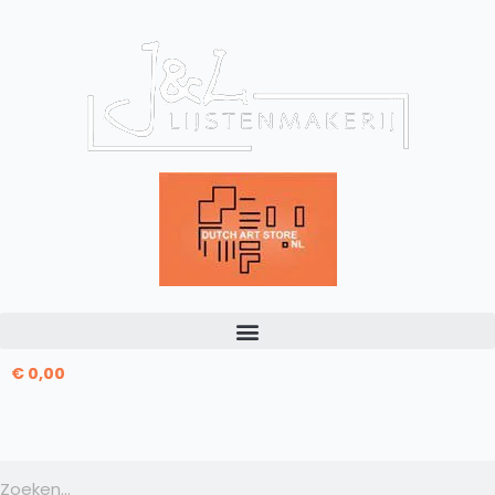
Ga
Zoek
naar
naar:
de
inhoud
€
0,00
Zoeken