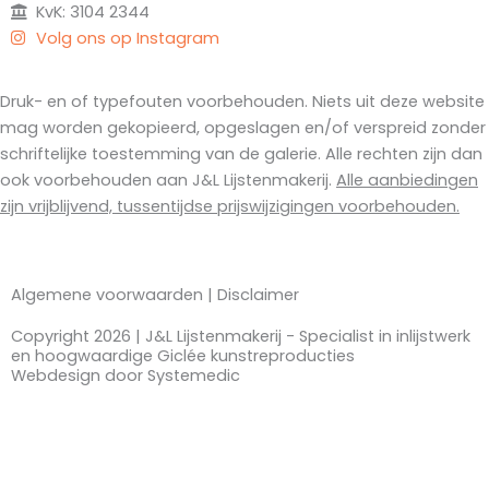
KvK: 3104 2344
Volg ons op Instagram
Druk- en of typefouten voorbehouden. Niets uit deze website
mag worden gekopieerd, opgeslagen en/of verspreid zonder
schriftelijke toestemming van de galerie. Alle rechten zijn dan
ook voorbehouden aan J&L Lijstenmakerij.
Alle aanbiedingen
zijn vrijblijvend, tussentijdse prijswijzigingen voorbehouden.
Algemene voorwaarden
|
Disclaimer
Copyright 2026 | J&L Lijstenmakerij - Specialist in inlijstwerk
en hoogwaardige Giclée kunstreproducties
Webdesign door
Systemedic
Gewijzigde openingstijden !!
J&L is een kleine zelfstandige en toe aan
vakantie.