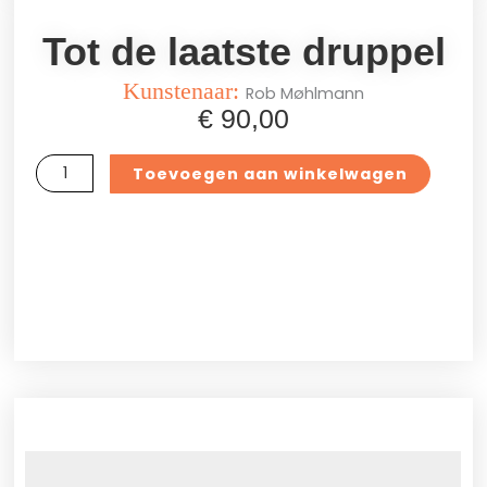
Tot de laatste druppel
Kunstenaar:
Rob Møhlmann
€
90,00
Tot
Toevoegen aan winkelwagen
de
laatste
druppel
aantal
Aanvullende informatie