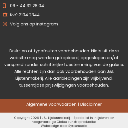
06 - 44 32 28 04
KvK: 3104 2344
Volg ons op Instagram
Druk- en of typefouten voorbehouden. Niets uit deze
website mag worden gekopieerd, opgeslagen en/of
verspreid zonder schriftelijke toestemming van de galerie.
Alle rechten zijn dan ook voorbehouden aan J&L
Lijstenmakerij.
Alle aanbiedingen zijn vrijblijvend,
tussentijdse prijswijzigingen voorbehouden.
Algemene voorwaarden
|
Disclaimer
Copyright 2026 | J&L Lijstenmakerij - Specialist in inlijstwerk en
hoogwaardige Giclée kunstreproducties
Webdesign door
Systemedic