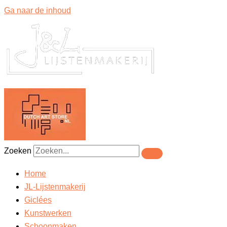
Ga naar de inhoud
Zoeken
Home
JL-Lijstenmakerij
Giclées
Kunstwerken
Schoonmaken