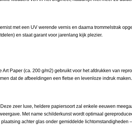
gevernist met een UV werende vernis en daarna trommelstrak 
delen) en staat garant voor jarenlang kijk plezier.
rt Paper (ca. 200 g/m2) gebruikt voor het afdrukken van reprodu
men dat de afbeeldingen een fletse en levenloze indruk maken.
Deze zeer luxe, heldere papiersoort zal enkele eeuwen meegaan.
eurweergave. Met name schilderkunst wordt optimaal gereproduce
bij plaatsing achter glas onder gemiddelde lichtomstandigheden 