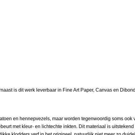
rnaast is dit werk leverbaar in Fine Art Paper, Canvas en Dibo
n katoen en hennepvezels, maar worden tegenwoordig soms ook 
rt met kleur- en lichtechte inkten. Dit materiaal is uitstekend 
kke klodders verf in het origineel, natuurlijk niet meer zo duideli