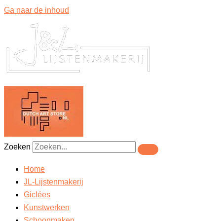
Ga naar de inhoud
Zoeken
Home
JL-Lijstenmakerij
Giclées
Kunstwerken
Schoonmaken