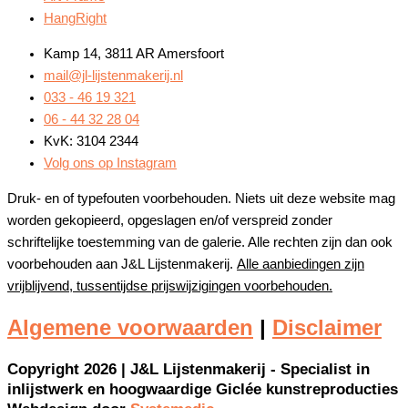
HangRight
Kamp 14, 3811 AR Amersfoort
mail@jl-lijstenmakerij.nl
033 - 46 19 321
06 - 44 32 28 04
KvK: 3104 2344
Volg ons op Instagram
Druk- en of typefouten voorbehouden. Niets uit deze website mag
worden gekopieerd, opgeslagen en/of verspreid zonder
schriftelijke toestemming van de galerie. Alle rechten zijn dan ook
voorbehouden aan J&L Lijstenmakerij.
Alle aanbiedingen zijn
vrijblijvend, tussentijdse prijswijzigingen voorbehouden.
Algemene voorwaarden
|
Disclaimer
Copyright 2026 | J&L Lijstenmakerij - Specialist in
inlijstwerk en hoogwaardige Giclée kunstreproducties