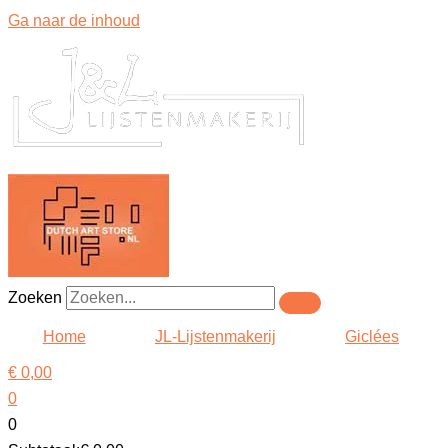
Ga naar de inhoud
Zoeken
Home
JL-Lijstenmakerij
Giclées
€
0,00
0
0