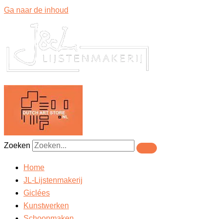
Ga naar de inhoud
Zoeken
Home
JL-Lijstenmakerij
Giclées
Kunstwerken
Schoonmaken