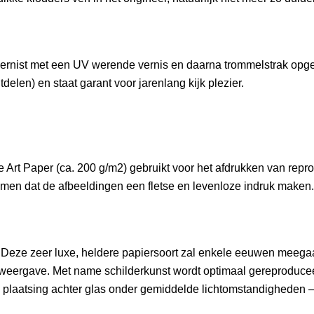
gevernist met een UV werende vernis en daarna trommelstrak 
delen) en staat garant voor jarenlang kijk plezier.
rt Paper (ca. 200 g/m2) gebruikt voor het afdrukken van reprodu
men dat de afbeeldingen een fletse en levenloze indruk maken.
Deze zeer luxe, heldere papiersoort zal enkele eeuwen meegaan.
eurweergave. Met name schilderkunst wordt optimaal gereproduce
bij plaatsing achter glas onder gemiddelde lichtomstandigheden 