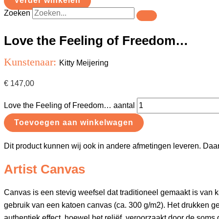
Verder winkelen
Zoeken
Love the Feeling of Freedom…
Kunstenaar:
Kitty Meijering
€
147,00
Love the Feeling of Freedom… aantal
Toevoegen aan winkelwagen
Dit product kunnen wij ook in andere afmetingen leveren. Daa
Artist Canvas
Canvas is een stevig weefsel dat traditioneel gemaakt is va
gebruik van een katoen canvas (ca. 300 g/m2). Het drukken gebeu
authentiek effect, hoewel het reliëf, veroorzaakt door de soms di