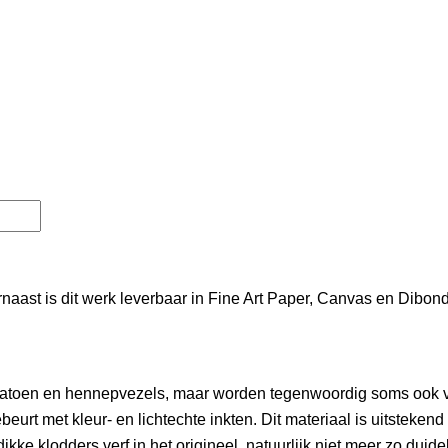
rnaast is dit werk leverbaar in Fine Art Paper, Canvas en Dibo
n katoen en hennepvezels, maar worden tegenwoordig soms ook 
rt met kleur- en lichtechte inkten. Dit materiaal is uitstekend 
kke klodders verf in het origineel, natuurlijk niet meer zo duideli