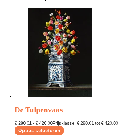
De Tulpenvaas
€
280,01
-
€
420,00
Prijsklasse: € 280,01 tot € 420,00
Opties selecteren