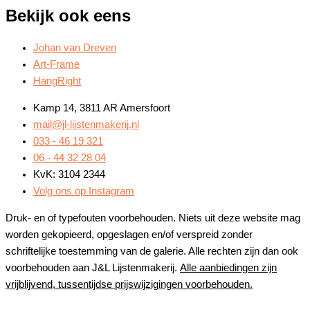
Bekijk ook eens
Johan van Dreven
Art-Frame
HangRight
Kamp 14, 3811 AR Amersfoort
mail@jl-lijstenmakerij.nl
033 - 46 19 321
06 - 44 32 28 04
KvK: 3104 2344
Volg ons op Instagram
Druk- en of typefouten voorbehouden. Niets uit deze website mag
worden gekopieerd, opgeslagen en/of verspreid zonder
schriftelijke toestemming van de galerie. Alle rechten zijn dan ook
voorbehouden aan J&L Lijstenmakerij.
Alle aanbiedingen zijn
vrijblijvend, tussentijdse prijswijzigingen voorbehouden.