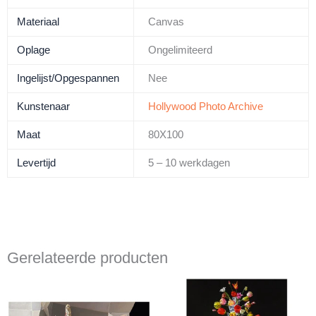
Materiaal
Canvas
Oplage
Ongelimiteerd
Ingelijst/Opgespannen
Nee
Kunstenaar
Hollywood Photo Archive
Maat
80X100
Levertijd
5 – 10 werkdagen
Gerelateerde producten
Prijsklasse:
Prijsklasse
Dit
Dit
€ 325,00
€ 280,01
product
product
tot
tot