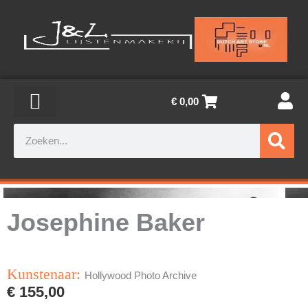
Ga
naar
de
inhoud
€
0,00
Zoeken
Josephine Baker
Kunstenaar:
Hollywood Photo Archive
€
155,00