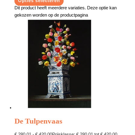
Opties selecteren
Dit product heeft meerdere variaties. Deze optie kan
gekozen worden op de productpagina
De Tulpenvaas
€
280,01
-
€
420,00
Prijsklasse: € 280,01 tot € 420,00