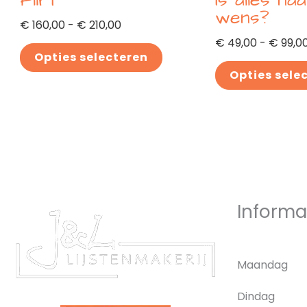
Flirt
Is alles na
de
de
wens?
productpagina
productpagina
€
160,00
-
€
210,00
€
49,00
-
€
99,0
Opties selecteren
Opties sele
Informa
Maandag
Dindag