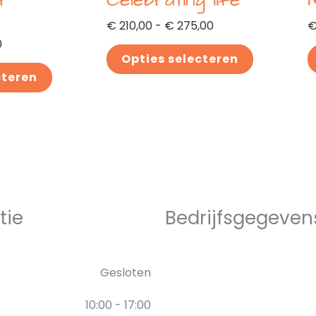
ar
Celebrating life
de
d
productpagina
p
€
210,00
-
€
275,00
0
Opties selecteren
cteren
tie
Bedrijfsgegeven
Gesloten
10:00 - 17:00