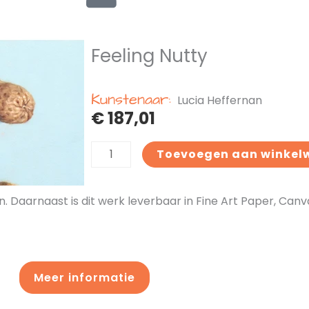
Feeling Nutty
Kunstenaar:
Lucia Heffernan
€
187,01
Feeling
Toevoegen aan winkel
Nutty
aantal
n. Daarnaast is dit werk leverbaar in Fine Art Paper, Ca
Meer informatie