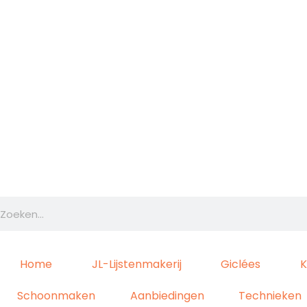
Ga
naar
de
inhoud
Zoeken
Home
JL-Lijstenmakerij
Giclées
K
Schoonmaken
Aanbiedingen
Technieken