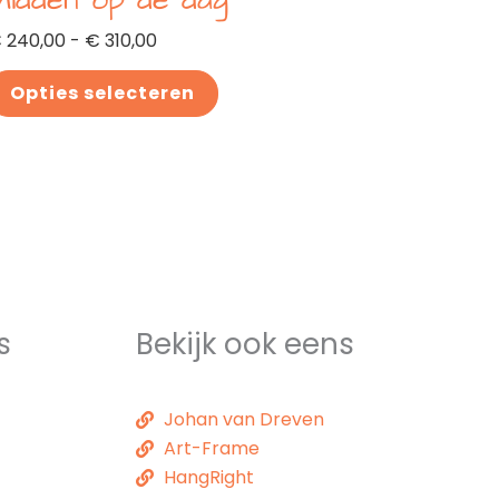
Midden op de dag
e
roductpagina
€
240,00
-
€
310,00
Opties selecteren
s
Bekijk ook eens
Johan van Dreven
Art-Frame
HangRight