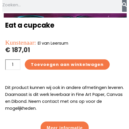
Zoeken
Eat a cupcake
Kunstenaar:
El van Leersum
€
187,01
Eat
Toevoegen aan winkelwagen
a
cupcake
aantal
Dit product kunnen wij ook in andere afmetingen leveren.
Daarnaast is dit werk leverbaar in Fine Art Paper, Canvas
en Dibond. Neem contact met ons op voor de
mogelijkheden.
Meer informatie