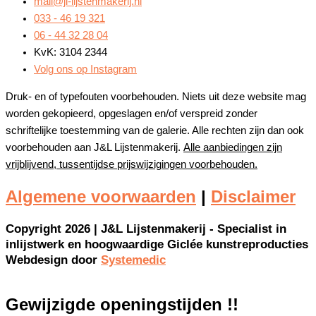
mail@jl-lijstenmakerij.nl
033 - 46 19 321
06 - 44 32 28 04
KvK: 3104 2344
Volg ons op Instagram
Druk- en of typefouten voorbehouden. Niets uit deze website mag
worden gekopieerd, opgeslagen en/of verspreid zonder
schriftelijke toestemming van de galerie. Alle rechten zijn dan ook
voorbehouden aan J&L Lijstenmakerij.
Alle aanbiedingen zijn
vrijblijvend, tussentijdse prijswijzigingen voorbehouden.
Algemene voorwaarden
|
Disclaimer
Copyright 2026 | J&L Lijstenmakerij - Specialist in
inlijstwerk en hoogwaardige Giclée kunstreproducties
Webdesign door
Systemedic
Gewijzigde openingstijden !!