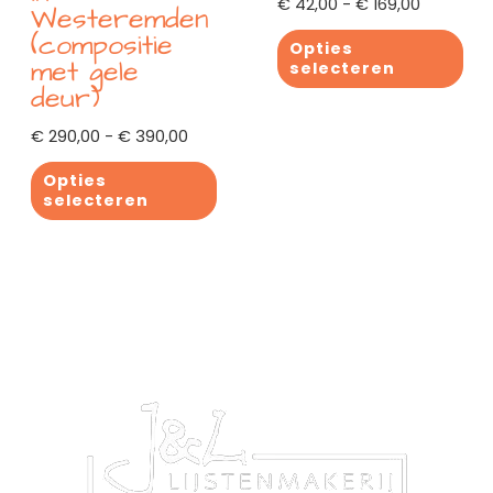
€
42,00
-
€
169,00
Westeremden
productpagina
productpagina
(compositie
Opties
met gele
selecteren
deur)
€
290,00
-
€
390,00
Opties
selecteren