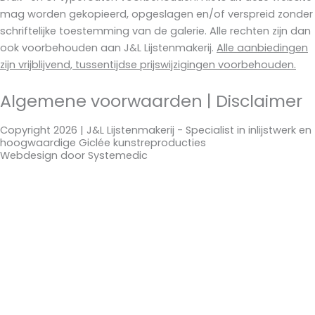
mag worden gekopieerd, opgeslagen en/of verspreid zonder
schriftelijke toestemming van de galerie. Alle rechten zijn dan
ook voorbehouden aan J&L Lijstenmakerij.
Alle aanbiedingen
zijn vrijblijvend, tussentijdse prijswijzigingen voorbehouden.
Algemene voorwaarden
|
Disclaimer
Copyright 2026 | J&L Lijstenmakerij - Specialist in inlijstwerk en
hoogwaardige Giclée kunstreproducties
Webdesign door
Systemedic
Gewijzigde openingstijden !!
J&L is een kleine zelfstandige en toe aan
vakantie.
Wij waarderen het enorm dat u voor
inlijstwerk of anderszins naar onze winkel
komt en snappen dat u teleurgesteld bent