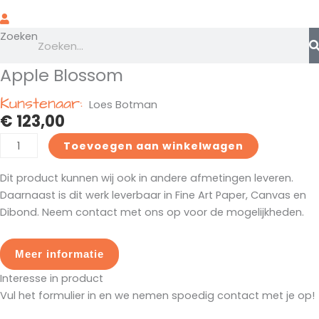
Zoeken
Prijsklasse:
Prijsklasse:
Prijsklasse:
Prijsklasse:
Apple Blossom
Apple
Dit
Dit
Dit
Dit
€ 210,00
€ 210,00
€ 195,00
€ 750,00
Blossom
product
product
product
product
tot
tot
tot
tot
Kunstenaar:
Loes Botman
aantal
heeft
heeft
heeft
heeft
€ 275,00
€ 350,00
€ 325,00
€ 995,00
€
123,00
meerdere
meerdere
meerdere
meerdere
variaties.
variaties.
variaties.
variaties.
Toevoegen aan winkelwagen
Deze
Deze
Deze
Deze
optie
optie
optie
optie
Dit product kunnen wij ook in andere afmetingen leveren.
kan
kan
kan
kan
Daarnaast is dit werk leverbaar in Fine Art Paper, Canvas en
gekozen
gekozen
gekozen
gekozen
Dibond. Neem contact met ons op voor de mogelijkheden.
worden
worden
worden
worden
op
op
op
op
Meer informatie
de
de
de
de
productpagina
productpagina
productpagina
productpagina
Interesse in product
Vul het formulier in en we nemen spoedig contact met je op!