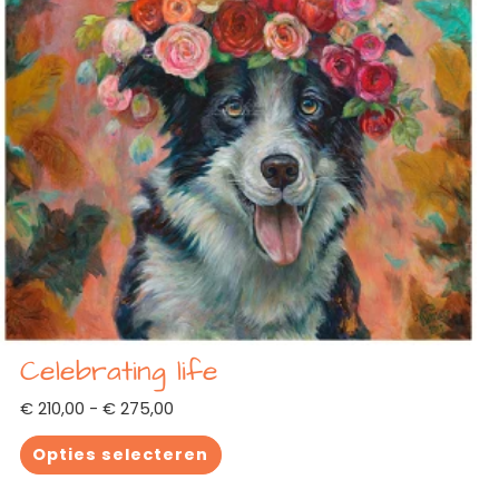
Celebrating life
€
210,00
-
€
275,00
Opties selecteren