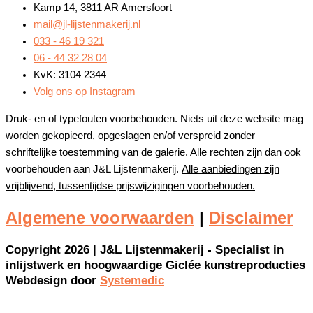
Kamp 14, 3811 AR Amersfoort
mail@jl-lijstenmakerij.nl
033 - 46 19 321
06 - 44 32 28 04
KvK: 3104 2344
Volg ons op Instagram
Druk- en of typefouten voorbehouden. Niets uit deze website mag
worden gekopieerd, opgeslagen en/of verspreid zonder
schriftelijke toestemming van de galerie. Alle rechten zijn dan ook
voorbehouden aan J&L Lijstenmakerij.
Alle aanbiedingen zijn
vrijblijvend, tussentijdse prijswijzigingen voorbehouden.
Algemene voorwaarden
|
Disclaimer
Copyright 2026 | J&L Lijstenmakerij - Specialist in
inlijstwerk en hoogwaardige Giclée kunstreproducties
Webdesign door
Systemedic