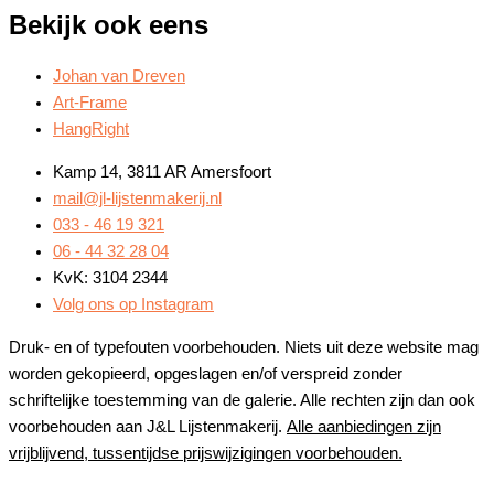
Bekijk ook eens
Johan van Dreven
Art-Frame
HangRight
Kamp 14, 3811 AR Amersfoort
mail@jl-lijstenmakerij.nl
033 - 46 19 321
06 - 44 32 28 04
KvK: 3104 2344
Volg ons op Instagram
Druk- en of typefouten voorbehouden. Niets uit deze website mag
worden gekopieerd, opgeslagen en/of verspreid zonder
schriftelijke toestemming van de galerie. Alle rechten zijn dan ook
voorbehouden aan J&L Lijstenmakerij.
Alle aanbiedingen zijn
vrijblijvend, tussentijdse prijswijzigingen voorbehouden.