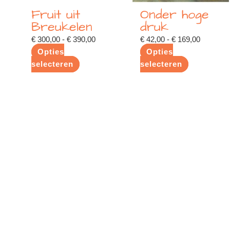
gekozen
gekozen
Fruit uit
Onder hoge
worden
worden
Breukelen
druk
op
op
€
300,00
-
€
390,00
€
42,00
-
€
169,00
de
de
Opties
Opties
productpagina
productpagina
selecteren
selecteren