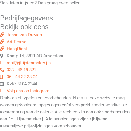
*Iets laten inlijsten? Dan graag even bellen
Bedrijfsgegevens
Bekijk ook eens
Johan van Dreven
Art-Frame
HangRight
Kamp 14, 3811 AR Amersfoort
mail@jl-lijstenmakerij.nl
033 - 46 19 321
06 - 44 32 28 04
KvK: 3104 2344
Volg ons op Instagram
Druk- en of typefouten voorbehouden. Niets uit deze website mag
worden gekopieerd, opgeslagen en/of verspreid zonder schriftelijke
toestemming van de galerie. Alle rechten zijn dan ook voorbehouden
aan J&L Lijstenmakerij.
Alle aanbiedingen zijn vrijblijvend,
tussentijdse prijswijzigingen voorbehouden.