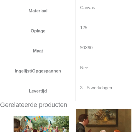
Canvas
Materiaal
125
Oplage
90X90
Maat
Nee
Ingelijst/Opgespannen
3 – 5 werkdagen
Levertijd
Gerelateerde producten
Dit
Prijsklasse:
Dit
Prijsklass
product
€ 45,00
product
€ 49,00
heeft
tot
heeft
tot