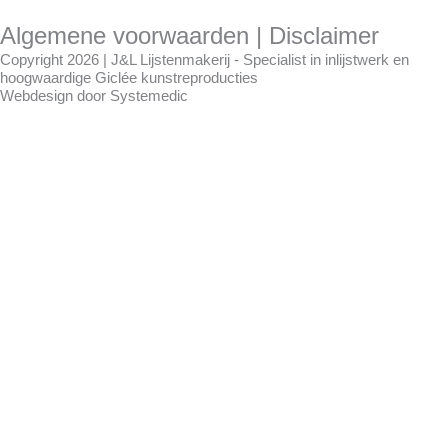
Algemene voorwaarden
|
Disclaimer
Copyright 2026 | J&L Lijstenmakerij - Specialist in inlijstwerk en
hoogwaardige Giclée kunstreproducties
Webdesign door
Systemedic
Gewijzigde openingstijden !!
J&L is een kleine zelfstandige en toe aan
vakantie.
Wij waarderen het enorm dat u voor
inlijstwerk of anderszins naar onze winkel
komt en snappen dat u teleurgesteld bent
dat u niet direct geholpen kunt worden.
Wat kunnen wij hierin betekenen?
U 10% korting aanbieden op uw
inlijstwerk op maat
als u nog een keer