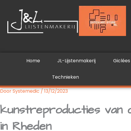
Ga
naar
de
inhoud
Home
JL-Lijstenmakerij
Giclées
Technieken
Door
Systemedic
/
13/12/2023
kunstreproducties van 
in Rheden