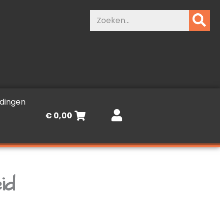
Zoeken
dingen
€
0,00
id