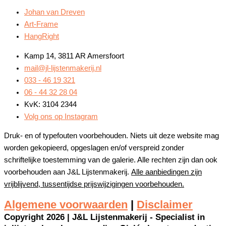
Johan van Dreven
Art-Frame
HangRight
Kamp 14, 3811 AR Amersfoort
mail@jl-lijstenmakerij.nl
033 - 46 19 321
06 - 44 32 28 04
KvK: 3104 2344
Volg ons op Instagram
Druk- en of typefouten voorbehouden. Niets uit deze website mag
worden gekopieerd, opgeslagen en/of verspreid zonder
schriftelijke toestemming van de galerie. Alle rechten zijn dan ook
voorbehouden aan J&L Lijstenmakerij.
Alle aanbiedingen zijn
vrijblijvend, tussentijdse prijswijzigingen voorbehouden.
Algemene voorwaarden
|
Disclaimer
Copyright 2026 | J&L Lijstenmakerij - Specialist in