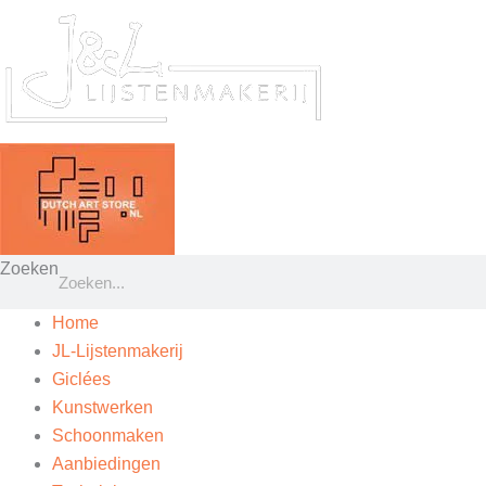
Ga
naar
de
inhoud
Zoeken
Home
JL-Lijstenmakerij
Giclées
Kunstwerken
Schoonmaken
Aanbiedingen