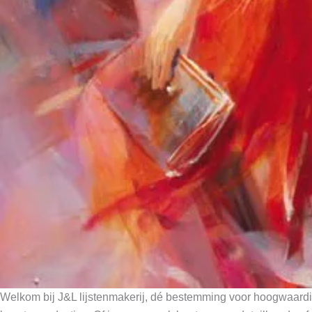
Welkom bij J&L lijstenmakerij, dé bestemming voor hoogwaardig