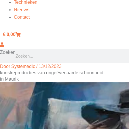
Technieken
Nieuws
Contact
€
0,00
Zoeken
Door
Systemedic
/
13/12/2023
kunstreproducties van ongeëvenaarde schoonheid
in Maurik