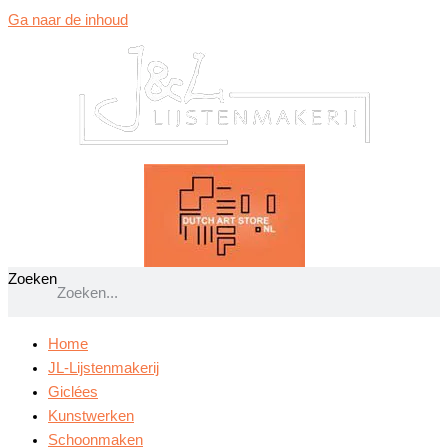
Ga naar de inhoud
Zoeken
Home
JL-Lijstenmakerij
Giclées
Kunstwerken
Schoonmaken