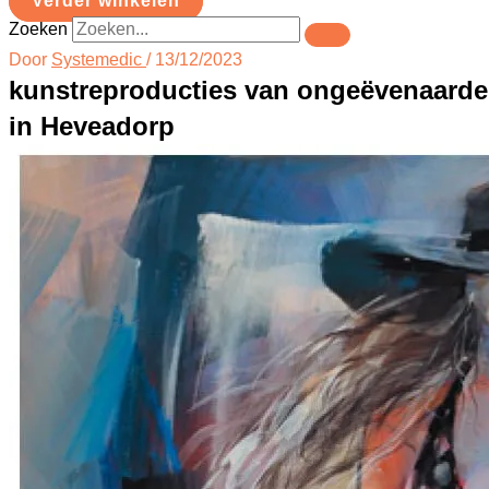
Verder winkelen
Zoeken
Door
Systemedic
/
13/12/2023
kunstreproducties van ongeëvenaard
in Heveadorp