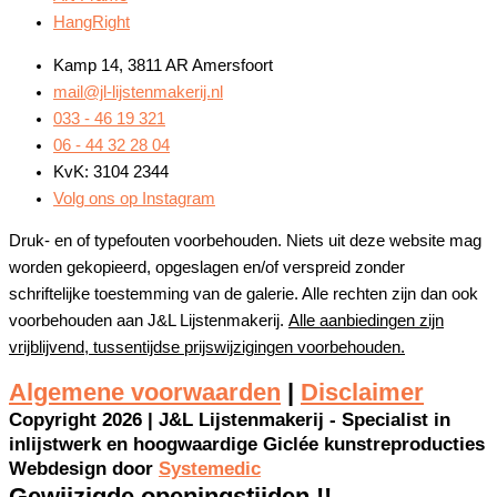
HangRight
Kamp 14, 3811 AR Amersfoort
mail@jl-lijstenmakerij.nl
033 - 46 19 321
06 - 44 32 28 04
KvK: 3104 2344
Volg ons op Instagram
Druk- en of typefouten voorbehouden. Niets uit deze website mag
worden gekopieerd, opgeslagen en/of verspreid zonder
schriftelijke toestemming van de galerie. Alle rechten zijn dan ook
voorbehouden aan J&L Lijstenmakerij.
Alle aanbiedingen zijn
vrijblijvend, tussentijdse prijswijzigingen voorbehouden.
Algemene voorwaarden
|
Disclaimer
Copyright 2026 | J&L Lijstenmakerij - Specialist in
inlijstwerk en hoogwaardige Giclée kunstreproducties
Webdesign door
Systemedic
Gewijzigde openingstijden !!