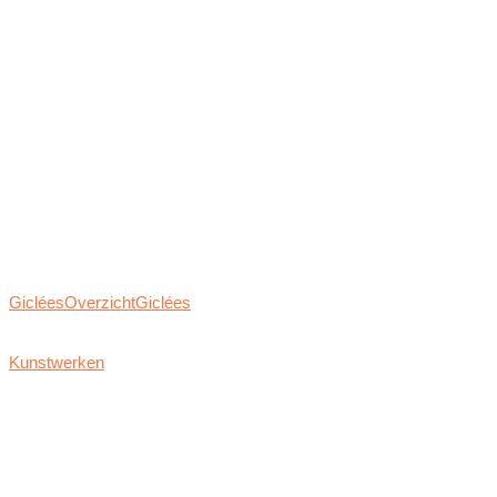
Giclées
Overzicht
Giclées
Kunstwerken