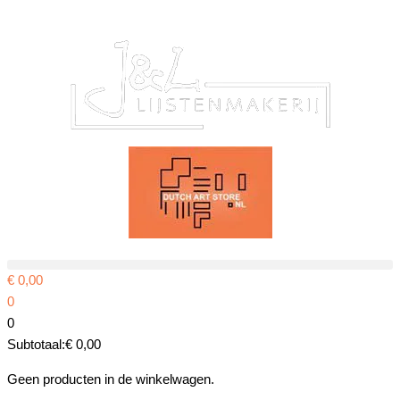
Ga
naar
de
inhoud
€
0,00
0
0
Subtotaal:
€
0,00
Geen producten in de winkelwagen.