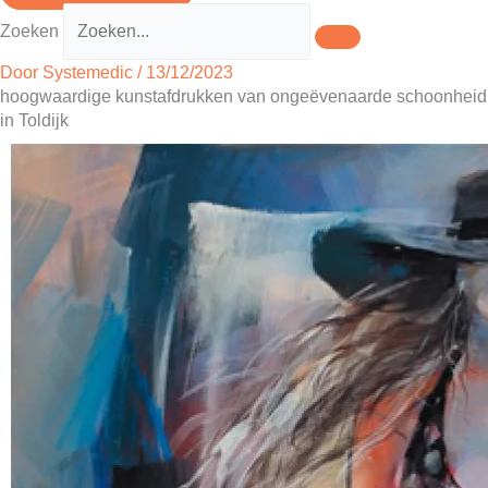
Zoeken
Door
Systemedic
/
13/12/2023
hoogwaardige kunstafdrukken van ongeëvenaarde schoonheid
in Toldijk