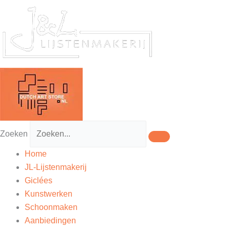
Ga
naar
de
inhoud
Zoeken
Home
JL-Lijstenmakerij
Giclées
Kunstwerken
Schoonmaken
Aanbiedingen