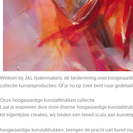
Welkom bij J&L lijstenmakerij, dé bestemming voor hoogwaardi
collectie kunstreproducties. Of je nu op zoek bent naar gedetaill
Onze hoogwaardige kunstafdrukken collectie
Laat je inspireren door onze diverse hoogwaardige kunstafdru
tot eigentijdse creaties, wij bieden een breed scala aan kunstre
hoogwaardige kunstafdrukken, brengen de pracht van kunst naar