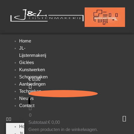
Ga
naar
de
inhoud
Home
JL-
Lijstenmakerij
Giclées
Kunstwerken
Schoonmaken
€
0,00
Aanbiedingen
Technieken
0
Nieuws
Contact
0
Subtotaal:
€
0,00
Home
Geen producten in de winkelwagen.
JL-