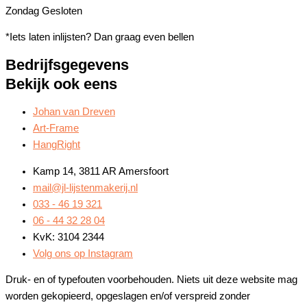
Zondag
Gesloten
*Iets laten inlijsten? Dan graag even bellen
Bedrijfsgegevens
Bekijk ook eens
Johan van Dreven
Art-Frame
HangRight
Kamp 14, 3811 AR Amersfoort
mail@jl-lijstenmakerij.nl
033 - 46 19 321
06 - 44 32 28 04
KvK: 3104 2344
Volg ons op Instagram
Druk- en of typefouten voorbehouden. Niets uit deze website mag
worden gekopieerd, opgeslagen en/of verspreid zonder