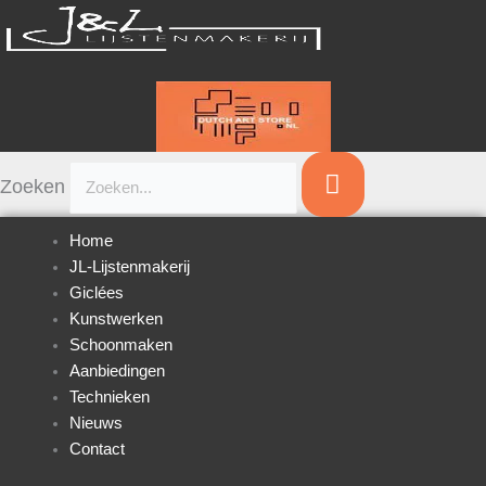
Ga
naar
de
inhoud
Zoeken
Home
JL-Lijstenmakerij
Giclées
Kunstwerken
Schoonmaken
Aanbiedingen
Technieken
Nieuws
Contact