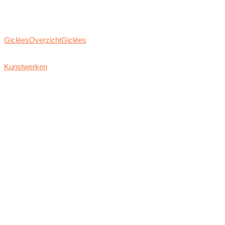
Giclées
Overzicht
Giclées
Kunstwerken