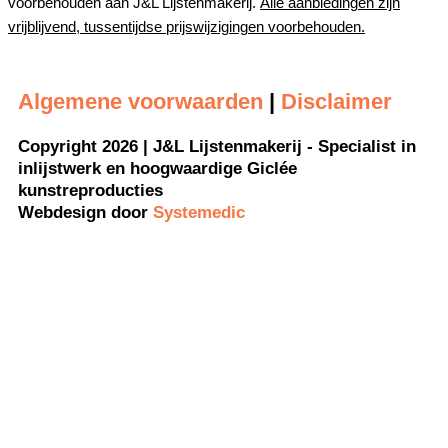
voorbehouden aan J&L Lijstenmakerij.
Alle aanbiedingen zijn
vrijblijvend, tussentijdse prijswijzigingen voorbehouden.
Algemene voorwaarden
|
Disclaimer
Copyright 2026 | J&L Lijstenmakerij - Specialist in
inlijstwerk en hoogwaardige Giclée
kunstreproducties
Webdesign door
Systemedic
Gewijzigde openingstijden !!
J&L is een kleine zelfstandige en toe aan
vakantie.
Wij waarderen het enorm dat u voor
inlijstwerk of anderszins naar onze
winkel komt en snappen dat u