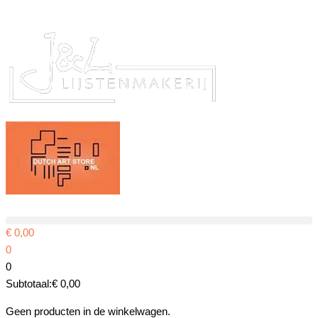
Ga
naar
de
inhoud
€
0,00
0
0
Subtotaal:
€
0,00
Geen producten in de winkelwagen.