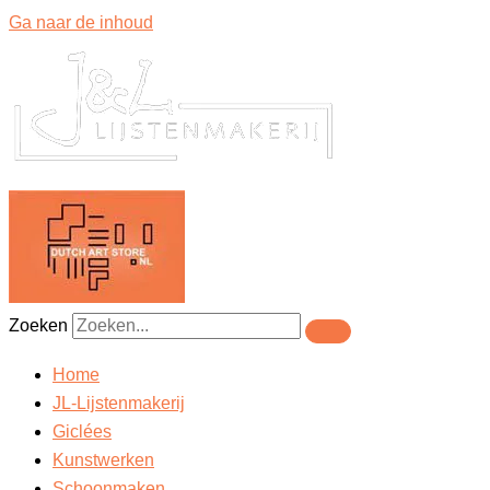
Ga naar de inhoud
Zoeken
Home
JL-Lijstenmakerij
Giclées
Kunstwerken
Schoonmaken