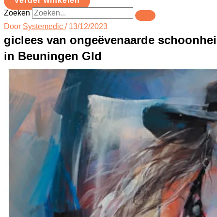
Verder winkelen
Zoeken
Door
Systemedic
/
13/12/2023
giclees van ongeëvenaarde schoonhe
in Beuningen Gld