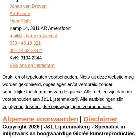
Johan van Dreven
Art-Frame
HangRight
Kamp 14, 3811 AR Amersfoort
mail@jl-lijstenmakerij.nl
033 - 46 19 321
06 - 44 32 28 04
KvK: 3104 2344
Volg ons op Instagram
Druk- en of typefouten voorbehouden. Niets uit deze website mag
worden gekopieerd, opgeslagen en/of verspreid zonder
schriftelijke toestemming van de galerie. Alle rechten zijn dan ook
voorbehouden aan J&L Lijstenmakerij.
Alle aanbiedingen zijn
vrijblijvend, tussentijdse prijswijzigingen voorbehouden.
Algemene voorwaarden
|
Disclaimer
Copyright 2026 | J&L Lijstenmakerij - Specialist in
inlijstwerk en hoogwaardige Giclée kunstreproducties