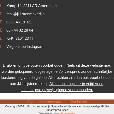
Kamp 14, 3811 AR Amersfoort
mail@jl-lijstenmakerij.nl
033 - 46 19 321
06 - 44 32 28 04
KvK: 3104 2344
Volg ons op Instagram
Druk- en of typefouten voorbehouden. Niets uit deze website mag
worden gekopieerd, opgeslagen en/of verspreid zonder schriftelijke
toestemming van de galerie. Alle rechten zijn dan ook voorbehouden
aan J&L Lijstenmakerij.
Alle aanbiedingen zijn vrijblijvend,
tussentijdse prijswijzigingen voorbehouden.
Algemene voorwaarden
|
Disclaimer
Copyright 2026 | J&L Lijstenmakerij - Specialist in inlijstwerk en hoogwaardige Giclée
kunstreproducties
Webdesign door
Systemedic