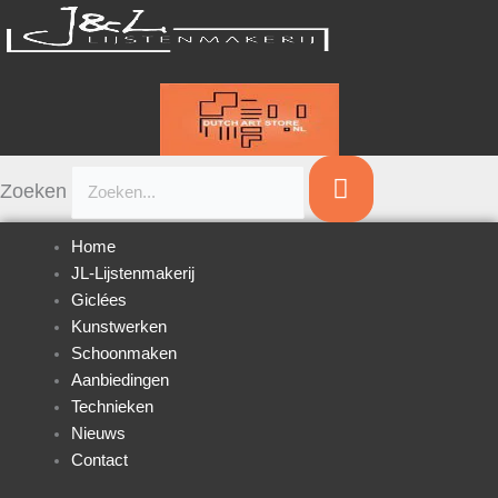
Ga
naar
de
inhoud
Zoeken
Home
JL-Lijstenmakerij
Giclées
Kunstwerken
Schoonmaken
Aanbiedingen
Technieken
Nieuws
Contact