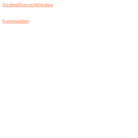
Giclées
Overzicht
Giclées
Kunstwerken