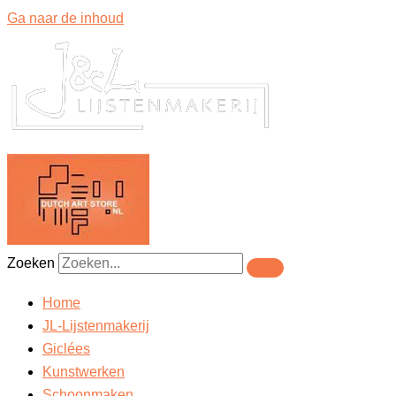
Ga naar de inhoud
Zoeken
Home
JL-Lijstenmakerij
Giclées
Kunstwerken
Schoonmaken