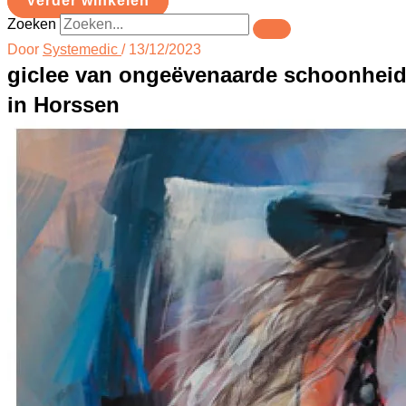
Verder winkelen
Zoeken
Door
Systemedic
/
13/12/2023
giclee van ongeëvenaarde schoonhei
in Horssen